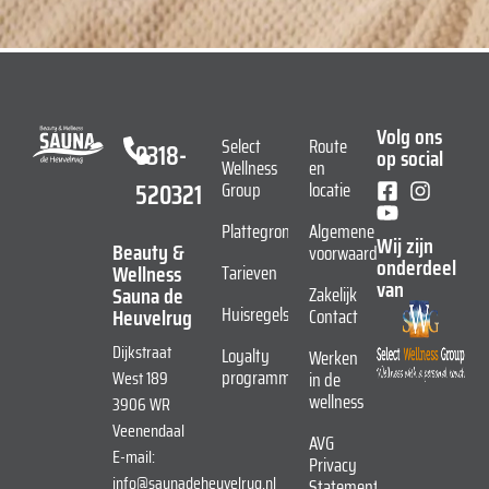
Volg ons
Select
Route
0318-
op social
Wellness
en
520321
Group
locatie
Plattegrond
Algemene
Wij zijn
Beauty &
voorwaarden
onderdeel
Wellness
Tarieven
van
Sauna de
Zakelijk
Huisregels
Heuvelrug
Contact
Dijkstraat
Loyalty
Werken
programma
West 189
in de
wellness
3906 WR
Veenendaal
AVG
E-mail:
Privacy
info@saunadeheuvelrug.nl
Statement