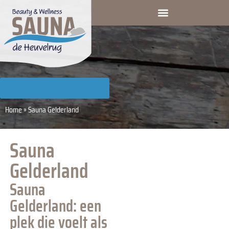
Reserveer hier je zomerdeal
Home
»
Sauna Gelderland
Sauna
Gelderland
Sauna
Gelderland: een
plek die voelt als