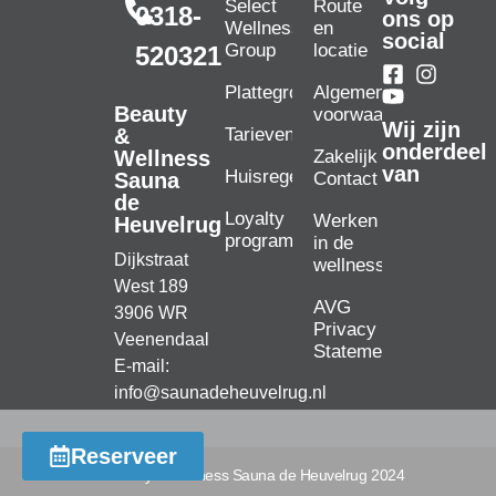
Select
Route
0318-
ons op
Wellness
en
social
Group
locatie
520321
Plattegrond
Algemene
Beauty
voorwaarden
Wij zijn
Tarieven
&
onderdeel
Zakelijk
Wellness
van
Huisregels
Contact
Sauna
de
Loyalty
Werken
Heuvelrug
programma
in de
Dijkstraat
wellness
West 189
AVG
3906 WR
Privacy
Veenendaal
Statement
E-mail:
info@saunadeheuvelrug.nl
Reserveer
© Beauty & Wellness Sauna de Heuvelrug 2024