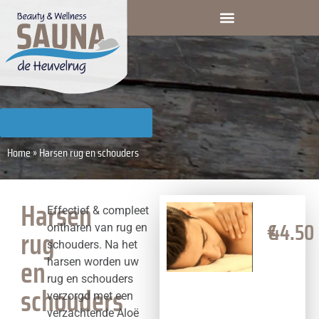
Reserveer hier je zomerdeal
Home
»
Harsen rug en schouders
Harsen
Effectief & compleet
€
44.50
ontharen van rug en
rug
schouders. Na het
en
harsen worden uw
rug en schouders
schouders
verzorgd met een
verzachtende Aloë