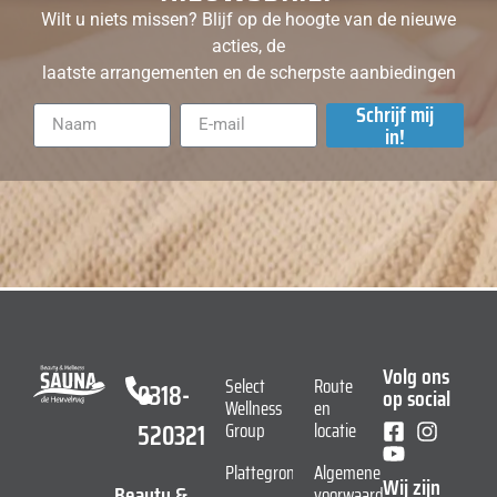
Wilt u niets missen? Blijf op de hoogte van de nieuwe
acties, de
laatste arrangementen en de scherpste aanbiedingen
Schrijf mij
in!
Volg ons
Select
Route
0318-
op social
Wellness
en
520321
Group
locatie
Plattegrond
Algemene
Wij zijn
Beauty &
voorwaarden