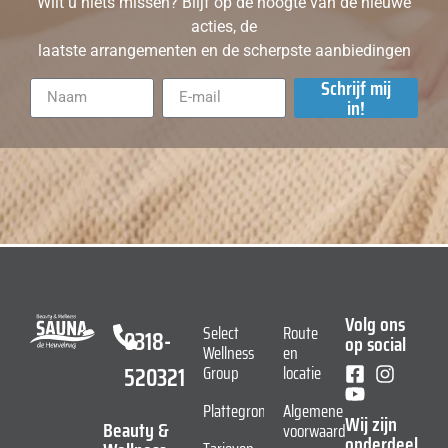
Wilt u niets missen? Blijf op de hoogte van de nieuwe
acties, de
laatste arrangementen en de scherpste aanbiedingen
Schrijf mij
in!
Volg ons
Select
Route
0318-
op social
Wellness
en
520321
Group
locatie
Plattegrond
Algemene
Wij zijn
Beauty &
voorwaarden
onderdeel