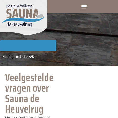
Reserveer hier je zomerdeal
Home
»
Contact
»
FAQ
Veelgestelde
vragen over
Sauna de
Heuvelrug
Om u goed van dienst te