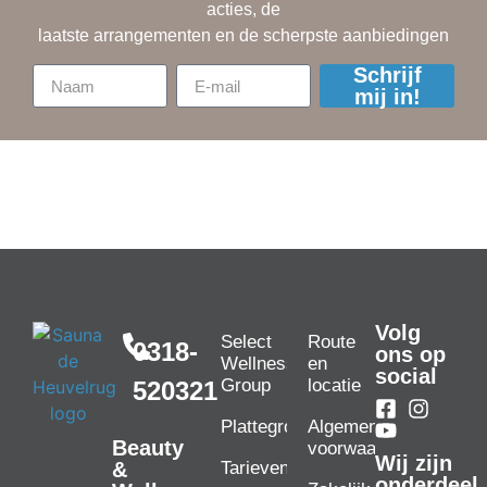
acties, de
laatste arrangementen en de scherpste aanbiedingen
Schrijf
mij in!
Volg
Select
Route
0318-
ons op
Wellness
en
social
Group
locatie
520321
Plattegrond
Algemene
Beauty
voorwaarden
Wij zijn
Tarieven
&
onderdeel