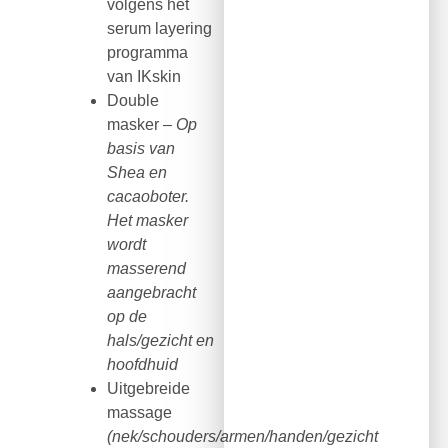
volgens het
serum layering
programma
van IKskin
Double
masker –
Op
basis van
Shea en
cacaoboter.
Het masker
wordt
masserend
aangebracht
op de
hals/gezicht en
hoofdhuid
Uitgebreide
massage
(nek/schouders/armen/handen/gezicht