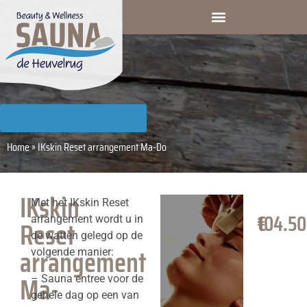
Reserveer hier je zomerdeal
Home
»
IKskin Reset arrangement Ma-Do
IKskin
Met het IKskin Reset
€
104.50
arrangement wordt u in
Reset
de watten gelegd op de
arrangement
volgende manier:
Ma-
– Sauna entree voor de
gehele dag op een van