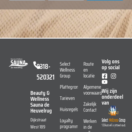
Volg ons
Select
Route
0318-
op social
Wellness
en
520321
Group
locatie
Plattegrond
Algemene
Wij zijn
Beauty &
voorwaarden
onderdeel
Wellness
Tarieven
van
Sauna de
Zakelijk
Huisregels
Heuvelrug
Contact
Dijkstraat
Loyalty
Werken
programma
West 189
in de