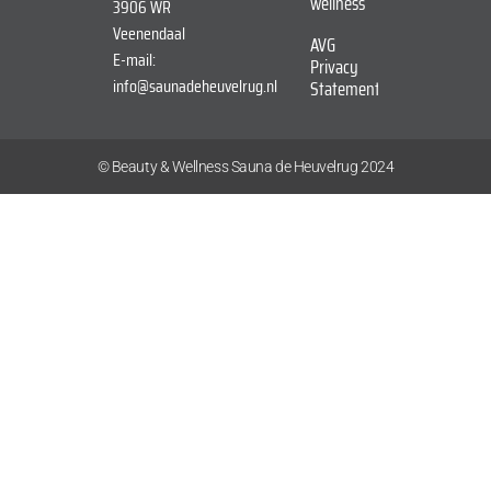
wellness
3906 WR
Veenendaal
AVG
E-mail:
Privacy
info@saunadeheuvelrug.nl
Statement
© Beauty & Wellness Sauna de Heuvelrug 2024