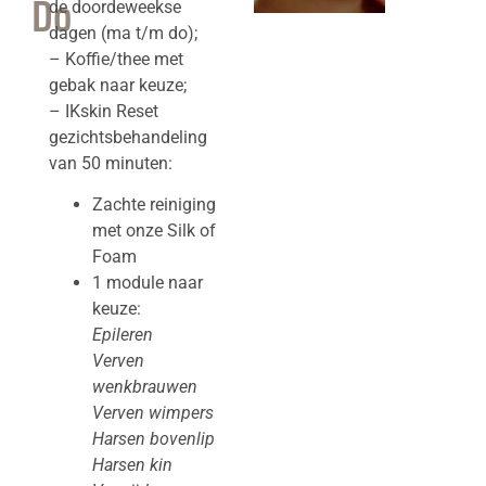
Do
de doordeweekse
dagen (ma t/m do);
– Koffie/thee met
gebak naar keuze;
– IKskin Reset
gezichtsbehandeling
van 50 minuten:
Zachte reiniging
met onze Silk of
Foam
1 module naar
keuze:
Epileren
Verven
wenkbrauwen
Verven wimpers
Harsen bovenlip
Harsen kin