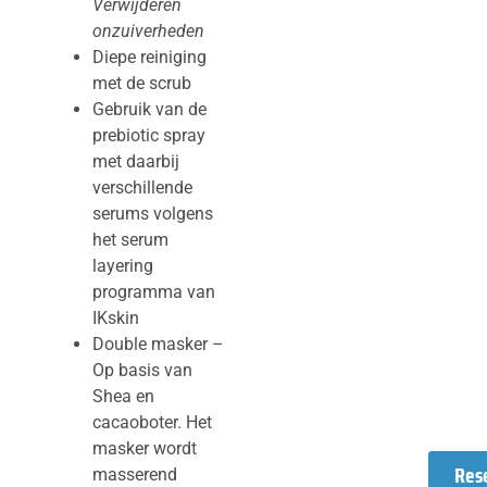
Verwijderen
onzuiverheden
Diepe reiniging
met de scrub
Gebruik van de
prebiotic spray
met daarbij
verschillende
serums volgens
het serum
layering
programma van
IKskin
Double masker –
Op basis van
Shea en
cacaoboter. Het
masker wordt
Res
masserend