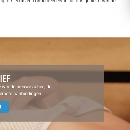
ng of slechts een onderdeel ervan, bij ons geniet u van de
IEF
e van de nieuwe acties, de
erpste aanbiedingen
!