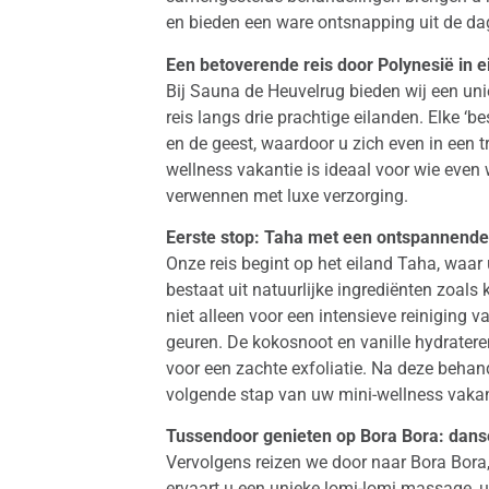
en bieden een ware ontsnapping uit de dag
Een betoverende reis door Polynesië in 
Bij Sauna de Heuvelrug bieden wij een u
reis langs drie prachtige eilanden. Elke ‘
en de geest, waardoor u zich even in een 
wellness vakantie is ideaal voor wie even 
verwennen met luxe verzorging.
Eerste stop: Taha met een ontspannend
Onze reis begint op het eiland Taha, waa
bestaat uit natuurlijke ingrediënten zoals
niet alleen voor een intensieve reiniging 
geuren. De kokosnoot en vanille hydratere
voor een zachte exfoliatie. Na deze behand
volgende stap van uw mini-wellness vakan
Tussendoor genieten op Bora Bora: dan
Vervolgens reizen we door naar Bora Bora,
ervaart u een unieke lomi-lomi massage, 