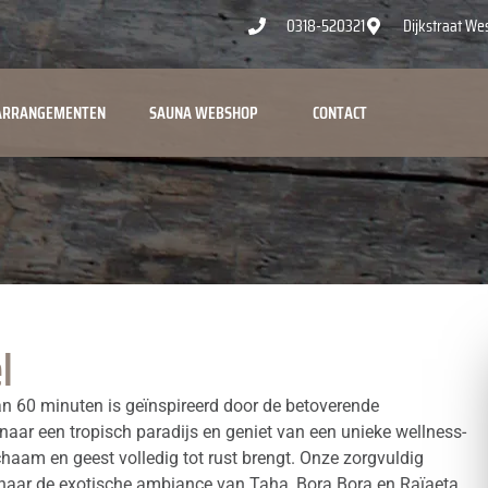
0318-520321
Dijkstraat We
ARRANGEMENTEN
SAUNA WEBSHOP
CONTACT
l
an 60 minuten is geïnspireerd door de betoverende
aar een tropisch paradijs en geniet van een unieke wellness-
ichaam en geest volledig tot rust brengt. Onze zorgvuldig
aar de exotische ambiance van Taha, Bora Bora en Raïaeta,