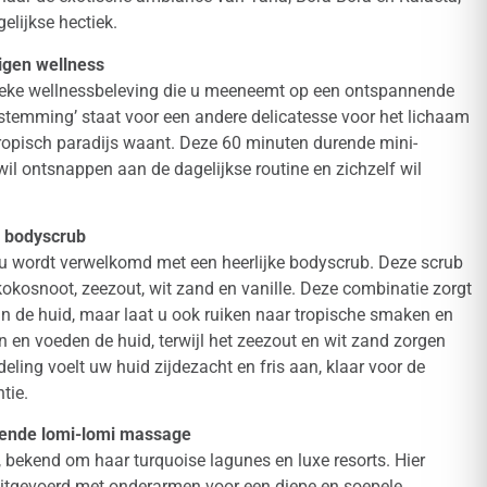
elijkse hectiek.
eigen wellness
nieke wellnessbeleving die u meeneemt op een ontspannende
bestemming’ staat voor een andere delicatesse voor het lichaam
tropisch paradijs waant. Deze 60 minuten durende mini-
wil ontsnappen aan de dagelijkse routine en zichzelf wil
e bodyscrub
r u wordt verwelkomd met een heerlijke bodyscrub. Deze scrub
 kokosnoot, zeezout, wit zand en vanille. Deze combinatie zorgt
van de huid, maar laat u ook ruiken naar tropische smaken en
n en voeden de huid, terwijl het zeezout en wit zand zorgen
eling voelt uw huid zijdezacht en fris aan, klaar voor de
tie.
sende lomi-lomi massage
 bekend om haar turquoise lagunes en luxe resorts. Hier
uitgevoerd met onderarmen voor een diepe en soepele