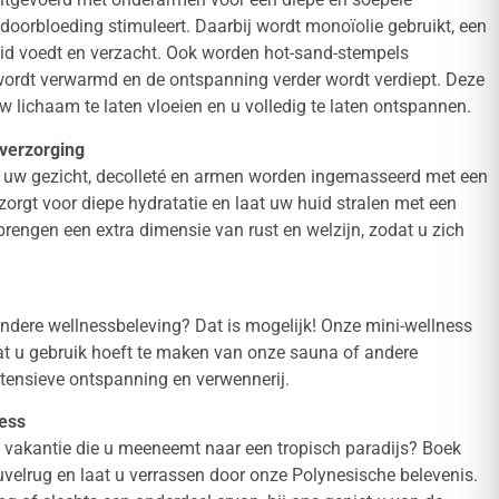
oorbloeding stimuleert. Daarbij wordt monoïolie gebruikt, een
uid voedt en verzacht. Ook worden hot-sand-stempels
wordt verwarmd en de ontspanning verder wordt verdiept. Deze
w lichaam te laten vloeien en u volledig te laten ontspannen.
dverzorging
ar uw gezicht, decolleté en armen worden ingemasseerd met een
zorgt voor diepe hydratatie en laat uw huid stralen met een
brengen een extra dimensie van rust en welzijn, zodat u zich
zondere wellnessbeleving? Dat is mogelijk! Onze mini-wellness
dat u gebruik hoeft te maken van onze sauna of andere
intensieve ontspanning en verwennerij.
ness
ss vakantie die u meeneemt naar een tropisch paradijs? Boek
velrug en laat u verrassen door onze Polynesische belevenis.