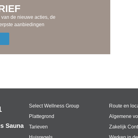
RIEF
e van de nieuwe acties, de
herpste aanbiedingen
Select Wellness Group
Route en loc
1
Plattegrond
Algemene vo
ss Sauna
Tarieven
Zakelijk Cont
Huisregels
Werken in de