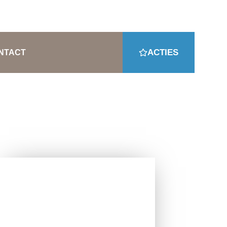
aat West 189, Veenendaal
ACTIES
NTACT